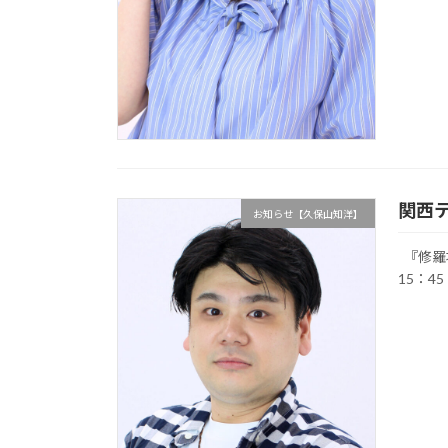
関西テ
お知らせ【久保山知洋】
『修羅場
15：45