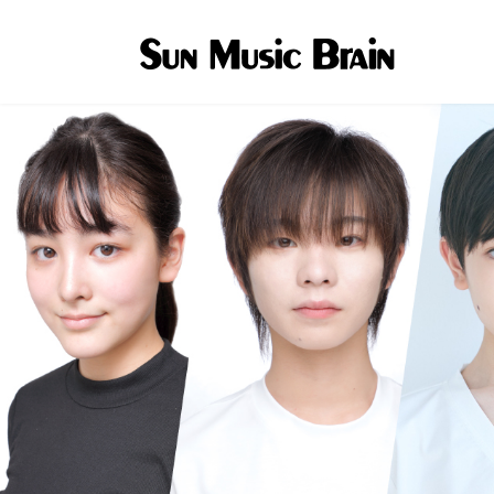
コ
ナ
ン
ビ
テ
ゲ
ン
ー
ツ
シ
へ
ョ
ス
ン
キ
に
ッ
移
プ
動