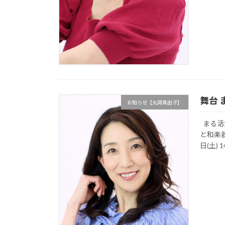
舞台
お知らせ【丸岡真由子】
まる活
と和楽器
日(土) 