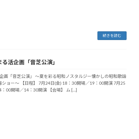
続きを読む
 まる活企画「音芝公演」
企画「音芝公演」 ～夏を彩る昭和ノスタルジー懐かしの昭和歌謡
ショー～ 【日程】 7月24日(金) 18：30開場／19：00開演 7月25
14：00開場／14：30開演 【会場】 ム […]