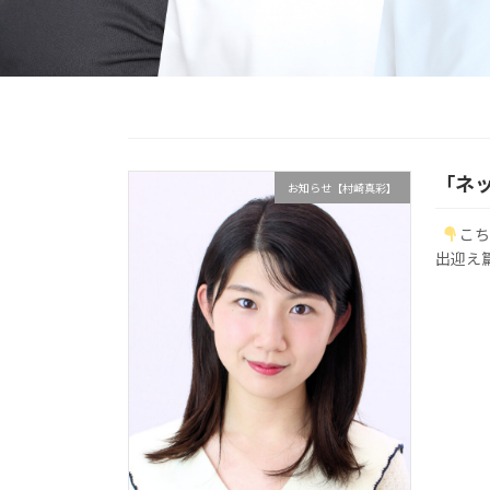
「ネ
お知らせ【村崎真彩】
こち
出迎え