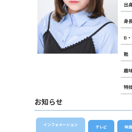
出
身
B
靴
趣
特
お知らせ
インフォメーション
テレビ
映