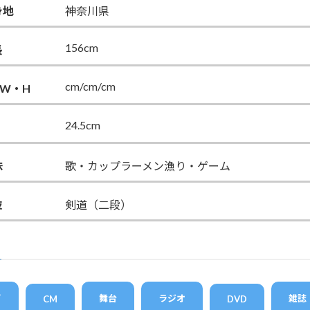
身地
神奈川県
156cm
長
cm/cm/cm
・W・H
24.5cm
味
歌・カップラーメン漁り・ゲーム
技
剣道（二段）
画
舞台
ラジオ
雑誌
CM
DVD