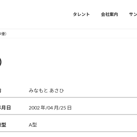
タレント
会社案内
サ
声優）
）
前
みなもと あさひ
年月日
2002 年/04 月/25 日
液型
A型