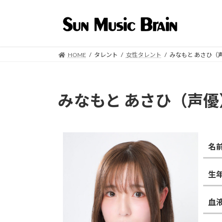
コ
ナ
ン
ビ
テ
ゲ
ン
ー
ツ
シ
HOME
タレント
女性タレント
みなもと あさひ（
へ
ョ
ス
ン
キ
に
みなもと あさひ（声優
ッ
移
プ
動
名
生
血