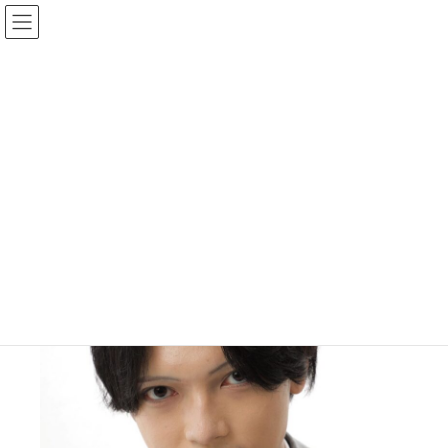
コ
ナ
ン
ビ
テ
ゲ
ン
ー
HOME
タレント
男性タレント
東根作 和摩
ツ
シ
へ
ョ
ス
ン
東根作 和摩
キ
に
ッ
移
プ
動