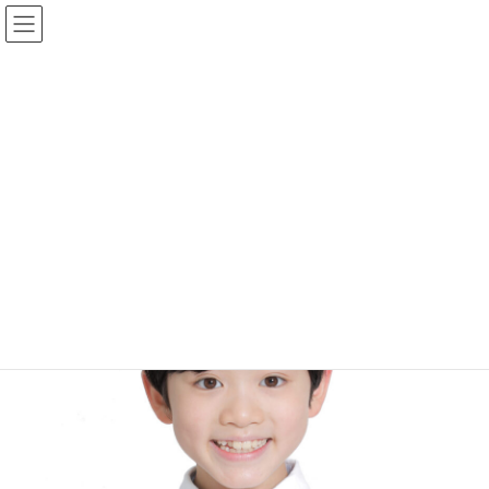
コ
ナ
ン
ビ
テ
ゲ
ン
ー
HOME
タレント
男性タレント
高樹 湊
ツ
シ
へ
ョ
ス
ン
高樹 湊
キ
に
ッ
移
プ
動