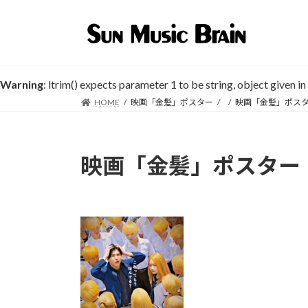
コ
ナ
ン
ビ
テ
ゲ
ン
ー
ツ
シ
Warning
: ltrim() expects parameter 1 to be string, object given in
へ
ョ
HOME
映画「金髪」ポスター
映画「金髪」ポス
ス
ン
キ
に
ッ
移
プ
動
映画「金髪」ポスター