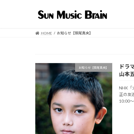
コ
ナ
ン
ビ
テ
ゲ
ン
ー
ツ
シ
HOME
お知らせ【笹尾真央】
へ
ョ
ス
ン
キ
に
ッ
移
ドラ
プ
動
お知らせ【笹尾真央】
山本
NHK
正の友
10:00～