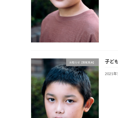
子ど
お知らせ【笹尾真央】
2021