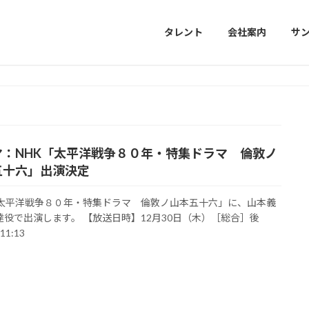
タレント
会社案内
サ
マ：NHK「太平洋戦争８０年・特集ドラマ 倫敦ノ
五十六」出演決定
「太平洋戦争８０年・特集ドラマ 倫敦ノ山本五十六」に、山本義
達役で出演します。 【放送日時】12月30日（木）［総合］後
11:13