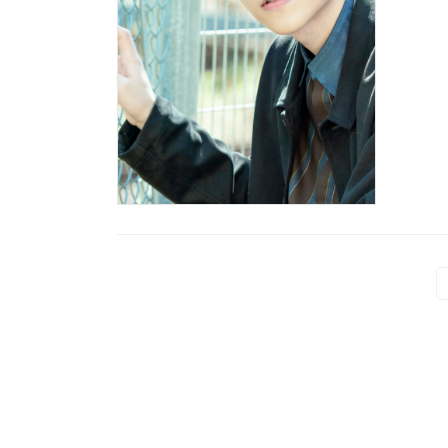
投
稿
の
ペ
ー