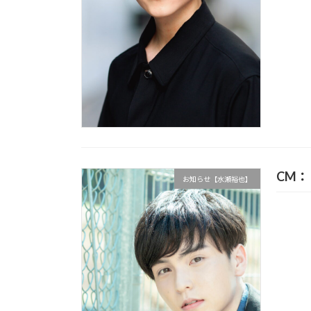
CM：
お知らせ【水瀬裕也】