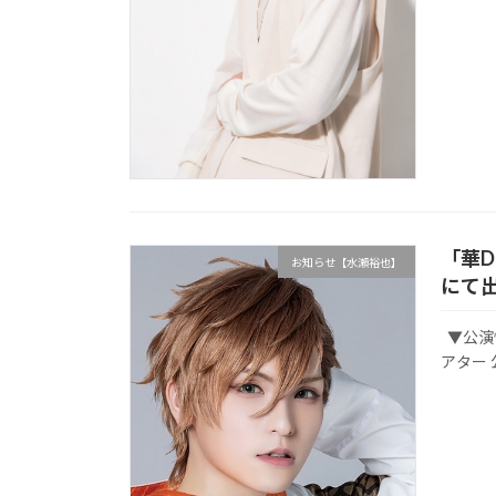
「華Do
お知らせ【水瀬裕也】
にて
▼公演情
アター 公式