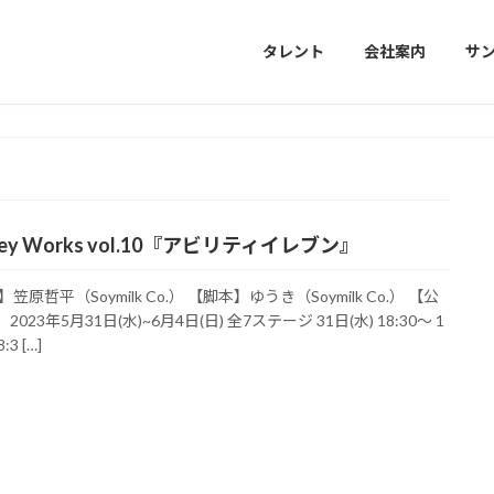
タレント
会社案内
サ
key Works vol.10『アビリティイレブン』
原哲平（Soymilk Co.） 【脚本】ゆうき（Soymilk Co.） 【公
2023年5月31日(水)~6月4日(日) 全7ステージ 31日(水) 18:30～ 1
:3 […]