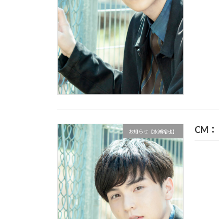
CM
お知らせ【水瀬裕也】