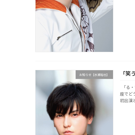
「笑
お知らせ【水瀬裕也】
「る・
座でど
初出演と