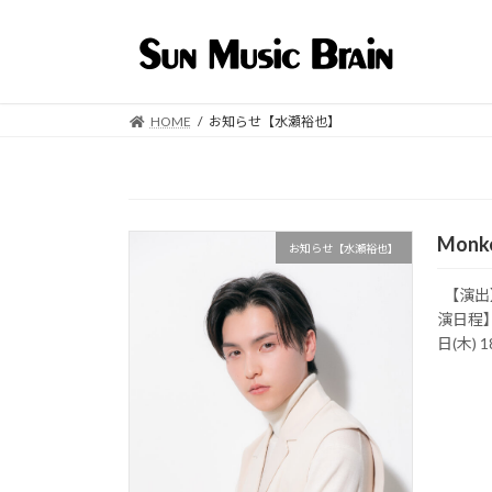
コ
ナ
ン
ビ
テ
ゲ
ン
ー
ツ
シ
HOME
お知らせ【水瀬裕也】
へ
ョ
ス
ン
キ
に
ッ
移
Mon
プ
動
お知らせ【水瀬裕也】
【演出】笠
演日程】 
日(木) 18