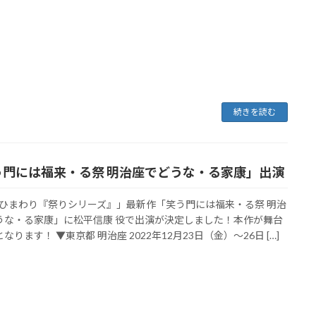
続きを読む
う門には福来・る祭 明治座でどうな・る家康」出演
ひまわり『祭りシリーズ』」最新作「笑う門には福来・る祭 明治
うな・る家康」に松平信康 役で出演が決定しました！本作が舞台
なります！ ▼東京都 明治座 2022年12月23日（金）～26日 […]