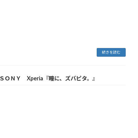
続きを読む
ＳＯＮＹ Xperia『瞳に、ズバピタ。』