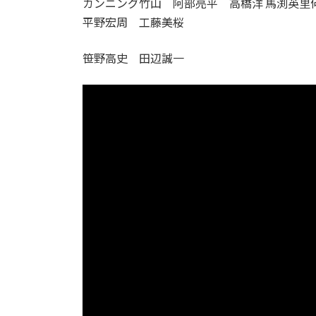
カンニング竹山 阿部亮平 高橋洋 馬渕英里
平野宏周 工藤美桜
笹野高史 田辺誠一