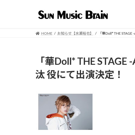
コ
ナ
ン
ビ
テ
ゲ
ン
ー
ツ
シ
HOME
お知らせ【水瀬裕也】
「華Doll* THE STAG
へ
ョ
ス
ン
キ
に
「華Doll* THE STAGE 
ッ
移
プ
動
汰 役にて出演決定！