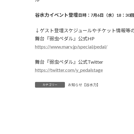
谷水力イベント登壇
日時：
7
月6日（水
）18：30
↓ゲスト登壇スケジュールやチケット情報等
舞台『弱虫ペダル』公式
HP
https://www.marv.jp/special/pedal/
舞台『弱虫ペダル』公式
Twitter
https://twitter.com/y_pedalstage
お知らせ【谷水力】
カテゴリー