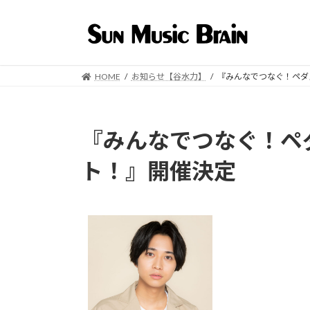
コ
ナ
ン
ビ
テ
ゲ
ン
ー
ツ
シ
HOME
お知らせ【谷水力】
『みんなでつなぐ！ペダ
へ
ョ
ス
ン
キ
に
『みんなでつなぐ！ペ
ッ
移
プ
動
ト！』開催決定