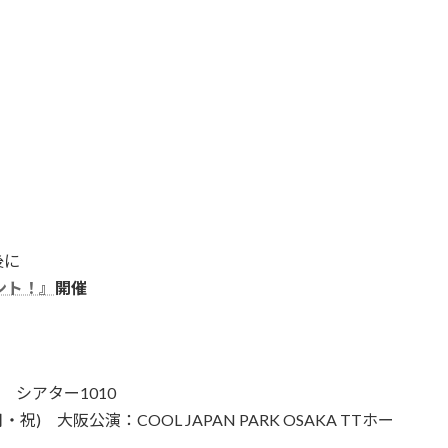
後に
ント！』
開催
シアター
1010
月・祝
)
大阪公演：
COOL JAPAN PARK OSAKA TT
ホー