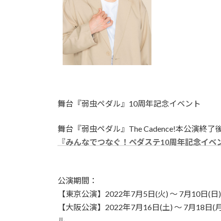
舞台『弱虫ペダル』
10
周年記念イベント
舞台『弱虫ペダル』
The Cadence!本公演終了
『みんなでつなぐ！ペダステ10周年記念イベ
公演期間：
【東京公演】
2022
年
7
月
5
日
(
火
)
～
7
月
10
日
(
日
)
【大阪公演】
2022
年
7
月
16
日
(
土
)
～
7
月
18
日
(
ル